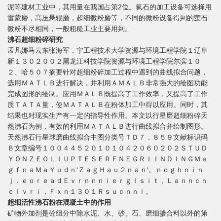
泥等建材工业中，其用量在我国占第2位。氟石的加工设备可选择用
雷蒙磨，高压悬辊磨，超细微粉磨等，不同的微粉设备得到的萤石
微粉不尽相同，一般粗糙工业主要用到。
沸石超细粉碎研究
孟凡娜马云东张海军．宁工程技术大学资源与环境工程学院１辽阜
新１３０２００２黑龙江科技学院资源与环境工程学院尔滨１０
２、哈５０７摘要针对超细粉碎加工过程中遇到的曲线拟合问题，
选用ＭＡＴＬＢ进行解决，并利用ＡＭＡＬＢ非常强大的绘图功能
完成图形的绘制。应用ＭＡＬＢ既提高了工作效率，又提高了工作
质ＴＡＴＡ量，使ＭＡＴＡＬＢ在粉体加工中得以应用。同时，其
结果也对现实生产有一定的指导性作用。本文以行星磨超细粉碎天
然沸石为例，有效的利用ＭＡＴＡＬＢ进行曲线拟合并绘制图形。
天然沸石行星球磨曲线拟合中图分类号ＴＤ７．８５９文献标识码
Ｂ文章编号１００４４５２０１０１０４２０６０２０２ＳＴＵＤ
ＹＯＮＺＥＯＬＩＵＰＴＥＳＥＲＦＮＥＧＲＩＩＮＤＩＮＧＭｅ
ｇｆｎａＭａＹｕｄｎ‘ＺａｇＨａｕ２ｎａｎ‘。ｎｏｇｈｎｉｎ
ｊ．ｅｏｒｅａｄＥｖｒｎｎｎｉｅｒｇＩｓｉｔ，Ｌａｎｎｃｎ
ｃｌｖｒｉ，Ｆｘｎ１３０１Ｒｓｕｃｎｎｉ。
超细活性沸石粉在混凝土中的作用
矿物外加剂是砼组分中除水泥、水、砂、石、磨细掺合料以外的第