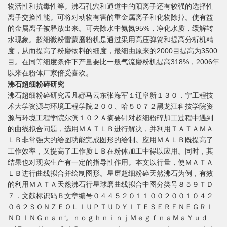
物活性和抗毒性等。沸石孔穴和通道中的阳离子还有较强的选择性
离子交换性能。可将对动物有害的重金属离子和化物除掉。使有益
的金属离子被释放出来。可去除水中氨氮95%，净化水质，缓解转
水现象。超细微粉雷蒙磨粉机是通过采用高压弹簧和提高分析机精
度，从而提高了粉磨物料的细度，最细由原来的2000目提高为3500
目。在同等细度条件下产量要比一般气流磨粉机提高318%，2006年
以来在粉体厂家倍受喜欢。
沸石超细粉碎研究
沸石超细粉碎研究孟凡娜马云东张海军１辽阜新１３０．宁工程技
术大学资源与环境工程学院２００、哈５０７２黑龙江科技学院资
源与环境工程学院尔滨１０２Ａ摘要针对超细粉碎加工过程中遇到
的曲线拟合问题，选用ＭＡＴＬＢ进行解决，并利用ＴＡＴＡＭＡ
ＬＢ非常强大的绘图功能完成图形的绘制。应用ＭＡＬＢ既提高了
工作效率，又提高了工作质ＬＢ在粉体加工中得以应用。同时，其
结果也对现实生产有一定的指导性作用。本文以行量，使ＭＡＴＡ
ＬＢ进行曲线拟合并绘制图形。星磨超细粉碎天然沸石为例，有效
的利用ＭＡＴＡ天然沸石行星球磨曲线拟合中图分类号８５９ＴＤ
７．文献标识码Ｂ文章编号０４４５２０１１００２００１０４２
０６２ＳＯＮＺＥＯＬＩＵＰＴＵＤＹＩＴＥＳＥＲＦＮＥＧＲＩ
ＮＤＩＮＧｎａｎ‘。ｎｏｇｈｎｉｎｊＭｅｇｆｎａＭａＹｕｄ