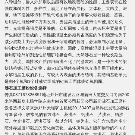
六种组分，掺入外加剂以后能有效地改善砼的性能，主要表现在砼
强度和耐久性、多样性，满足了砼在高层化、大体积、大跨度、深
度、地下腐蚀环境和严酷气候条件下的使用要求朝着轻质、高强、
耐用高性能砼HPC方向发展。要提高混凝土的寿命即使用的耐久
性，光靠提高强度是不够的。众所周知，混凝土的破坏主要是由于
产生裂缝而造成的，高性能混凝土必须具备高度的体积稳定性为了
减少混凝土由于温度收缩和干缩造成的裂缝，必须限制水泥用量，
控制水泥水化过程中的放热速率。因此，高性能混凝土中要大量的
掺用矿物外加剂活性超细矿物掺合料。天然沸石是一种经长期压
力、温度、碱性水介质作用而沸石化了的凝灰岩，是一种含水的架
状结构铝硅酸盐矿物，由火山玻璃体在碱性水介质作用下经水化、
水解结晶生成的多孔、有较大内表面的沸石结构，其结构基础单元
是由4个氧和1个硅或铝组成的硅氧四面体或铝氧四面。
沸石加工磨粉设备选择
传真037167826891地址郑州市建设西路与新田大道交叉口向南200
米路西新华电脑学院东南方向首页公司新闻公司新闻沸石加工磨粉
设备选择文章来源郑州天瑞矿山机械20130407自然界已发现的沸石
有30多种，较常见的有方沸石、菱沸石、钙沸石、片沸石、钠沸
石、丝光沸石、辉沸石等，都以含钙、钠为主。它们含水量的多少
随外界温度和湿度的变化而变化。晶体所属晶系随矿物种的不同而
异，以单斜晶系和正交晶系斜方晶系的占多数。方沸石、菱沸石常