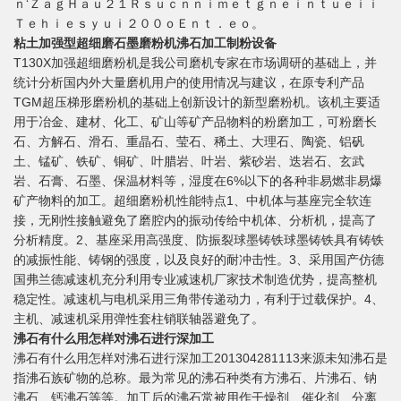
ｎ‘ＺａｇＨａｕ２１Ｒｓｕｃｎｎｉｍｅｔｇｎｅｉｎｔｕｅｉｉ
Ｔｅｈｉｅｓｙｕｉ２００ｏＥｎｔ．ｅｏ。
粘土加强型超细磨石墨磨粉机沸石加工制粉设备
T130X加强超细磨粉机是我公司磨机专家在市场调研的基础上，并
统计分析国内外大量磨机用户的使用情况与建议，在原专利产品
TGM超压梯形磨粉机的基础上创新设计的新型磨粉机。该机主要适
用于冶金、建材、化工、矿山等矿产品物料的粉磨加工，可粉磨长
石、方解石、滑石、重晶石、莹石、稀土、大理石、陶瓷、铝矾
土、锰矿、铁矿、铜矿、叶腊岩、叶岩、紫砂岩、迭岩石、玄武
岩、石膏、石墨、保温材料等，湿度在6%以下的各种非易燃非易爆
矿产物料的加工。超细磨粉机性能特点1、中机体与基座完全软连
接，无刚性接触避免了磨腔内的振动传给中机体、分析机，提高了
分析精度。2、基座采用高强度、防振裂球墨铸铁球墨铸铁具有铸铁
的减振性能、铸钢的强度，以及良好的耐冲击性。3、采用国产仿德
国弗兰德减速机充分利用专业减速机厂家技术制造优势，提高整机
稳定性。减速机与电机采用三角带传递动力，有利于过载保护。4、
主机、减速机采用弹性套柱销联轴器避免了。
沸石有什么用怎样对沸石进行深加工
沸石有什么用怎样对沸石进行深加工201304281113来源未知沸石是
指沸石族矿物的总称。最为常见的沸石种类有方沸石、片沸石、钠
沸石、钙沸石等等。加工后的沸石常被用作干燥剂、催化剂、分离