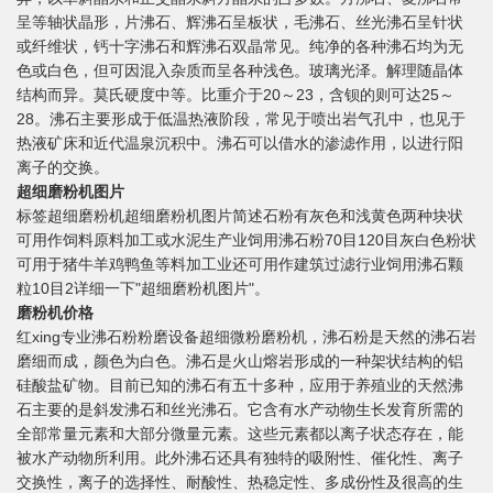
呈等轴状晶形，片沸石、辉沸石呈板状，毛沸石、丝光沸石呈针状
或纤维状，钙十字沸石和辉沸石双晶常见。纯净的各种沸石均为无
色或白色，但可因混入杂质而呈各种浅色。玻璃光泽。解理随晶体
结构而异。莫氏硬度中等。比重介于20～23，含钡的则可达25～
28。沸石主要形成于低温热液阶段，常见于喷出岩气孔中，也见于
热液矿床和近代温泉沉积中。沸石可以借水的渗滤作用，以进行阳
离子的交换。
超细磨粉机图片
标签超细磨粉机超细磨粉机图片简述石粉有灰色和浅黄色两种块状
可用作饲料原料加工或水泥生产业饲用沸石粉70目120目灰白色粉状
可用于猪牛羊鸡鸭鱼等料加工业还可用作建筑过滤行业饲用沸石颗
粒10目2详细一下"超细磨粉机图片"。
磨粉机价格
红xing专业沸石粉粉磨设备超细微粉磨粉机，沸石粉是天然的沸石岩
磨细而成，颜色为白色。沸石是火山熔岩形成的一种架状结构的铝
硅酸盐矿物。目前已知的沸石有五十多种，应用于养殖业的天然沸
石主要的是斜发沸石和丝光沸石。它含有水产动物生长发育所需的
全部常量元素和大部分微量元素。这些元素都以离子状态存在，能
被水产动物所利用。此外沸石还具有独特的吸附性、催化性、离子
交换性，离子的选择性、耐酸性、热稳定性、多成份性及很高的生