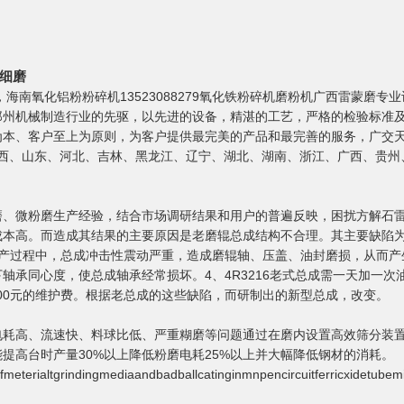
细磨
原区，海南氧化铝粉粉碎机13523088279氧化铁粉碎机磨粉机广西雷蒙
州机械制造行业的先驱，以先进的设备，精湛的工艺，严格的检验标准及
为本、客户至上为原则，为客户提供最完美的产品和最完善的服务，广交
品畅销山西、山东、河北、吉林、黑龙江、辽宁、湖北、湖南、浙江、广西、
磨、微粉磨生产经验，结合市场调研结果和用户的普遍反映，困扰方解石
成本高。而造成其结果的主要原因是老磨辊总成结构不合理。其主要缺陷为
产过程中，总成冲击性震动严重，造成磨辊轴、压盖、油封磨损，从而产
承同心度，使总成轴承经常损坏。4、4R3216老式总成需一天加一次油
9000元的维护费。根据老总成的这些缺陷，而研制出的新型总成，改变。
电耗高、流速快、料球比低、严重糊磨等问题通过在磨内设置高效筛分装
提高台时产量30%以上降低粉磨电耗25%以上并大幅降低钢材的消耗。
fmeterialtgrindingmediaandbadballcatinginmnpencircuitferricxidetubemi