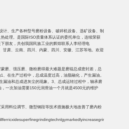
磨专业设计、生产各种型号磨粉设备、破碎机设备、选矿设备、制
热处理。是国际ISO质量体系认证的委托单位，连续荣获
天下朋友，共创我国民族工业的辉煌联系人李经理电
贵州、甘肃、云南、四川、内蒙、四川、安徽、江苏等地。欢迎
雷蒙磨、强压磨、微粉磨得最大难题是磨辊总成密封差，总
1、在生产过程中，总成温度过高，油脂融化，产生漏油。
生漏油和总成进灰尘的现象。3、总成运转过程中，轴承磨
，一次加油需要150元润滑油一个月就是4500元的维护
置采用料位调节、微型钢段等技术措施极大地改善了磨内粉
llferricxidesuperfinegrindingtechnlgymarkedlyincreasegrindingefficienc