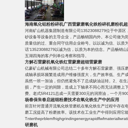
海南氧化铝粉粉碎机广西雷蒙磨氧化铁粉碎机磨粉机超
河南矿山机器集团制造有限公司13523088279位于中
砂设备等设备的主导企业，产品畅销国内外。本公司做为郑
质量信的过、重合同守信用企业称号。以以诚为信、以质
话'13523088279以诚为信，以质为本的信念。产
五湖四海的客户到单位考察和指导。
方解石雷蒙机氧化铁红雷蒙磨超细雷蒙磨
亿豪矿山机械有限公司总结二十多年方解石雷蒙磨、强压
成轴承损坏频繁造成用户维修强度大，生产效率低、生产
虽然一班一加油，但仍然避免不了总成缺油运转。2、在生
损，产生一定的间隙，造成上下轴承不同心而无法调整上下轴
费。老式5R4121总成一天需要300元的润滑油，一个月
杨春保朱春启超细粉磨技术在氧化铁生产中的应用
前言针对普通开流氧化铁管磨机在氧化铁生产过程中存在
磨工况提高了粉磨效率。该技术在工业生产中得到应用它能
Tntertheprblemfhighgrindingenergyrapidflwfmateriallwrati
研磨机