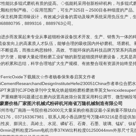
术性能比多辊式磨机有质的提高。◇低能耗采用创新粉碎机构，与多辊式磨
颗粒控制严格。◇应用范围广，可生产325目～2500目各种细度的产
环保主机降震消噪设计，有效减少设备的震动及噪声系统采用负压生产，
880795，8899316，8889763公司。
的进步而发展起来专业从事超细粉体设备技术开发、生产、销售为一体的
一流奋发向上的高素质人才队伍，能够合理的吸收国内外砂磨机、塔磨机
率不断提高，而推出构思独特、高效、节能环保的高科技品牌万荣系列高
维护方便，能够大量处理粉磨工业矿物的新型超细搅拌研磨设备，尤其是
验的积累和总结，科学合理地扩大生产规模、有效整合现有资源并始终坚
PracticefrFerricOxide下载频次☆作者杨春保朱春启英文作者
nyHefeiCementResearchandDesignInstituteHefei2300
ASPT来源刊CJFD收录刊中文氧化铁超细粉磨粉磨效率英文ferricxidesuperfine
、严重糊磨等问题通过在磨内设置高效筛分装置采用料位调节、微型钢段
蒙磨价格厂家图片机械式粉碎机河南省万隆机械制造有限公司
州市电厂南路一号院价格25000元大量采购价格面议最小采购量不限钛
2176，037163367981，联系人闻小香品牌型号万隆4R3216是
活性炭、膨润土、高岭土、水泥、磷矿石、石膏、石墨、玻璃、锰矿、钛
130rmin进料粒度25mm电机功率37KW出料粒度01250044mm外