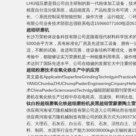
LHG辊压磨是我公司自主研制的新一代粉体加工设备，技
精度自分流分级系统，成品细度高，产品粒度分布可调，大
长。◇系统控制采用智能控制，操作方便，运行稳定。◇
有限公司业务技术部邵志强联系电话15966077160电话05368
超细研磨机
长沙万荣粉体设备科技有限公司是随着现代材料科学技术
5000余平方米，具有标准化厂房及先进加工设备、拥有
况，不断的试验、改进和完善，使设备结构不断优化，效
考验中，都能够证实万荣磨机是一种能量利用率高，操作
术达到了国际先进水平。公司在稳健的发展壮大中注重经
超细粉磨技术在氧化铁生产中的应用
英文篇名ApplicatinfSuperfineGrindingTechnlgyin
YANGChunbaZHUChunqiPwderEngineeringCmpa
术ChinaPwderScienceandTechnlgy编辑部邮箱期刊荣誉
磨机在氧化铁生产过程中存在电耗高、流速快、料球比低
钛白粉超细磨氧化铁超细磨粉机炭黑超细雷蒙磨陶土雷
供应商河南省万隆机械制造有限公司进入公司网站所在地郑
供应商河南省万隆机械制造有限公司的联系方式为1803730
石、大理石、石灰石、白云石、莹石、石灰、活性白土、
料、制药、水泥等行业生产能力300038000kgh主轴转速