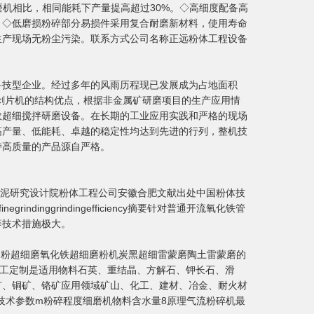
机相比，相同能耗下产量提高超过30%。◇高细度配备高
品。◇低磨损粉碎部分易损件采用复合耐磨新材料，使用寿命
生产现场无粉尘污染。联系方式公司名称正远粉体工程设备
科技型企业。经过多年的风雨历程现已发展成为占地面积
、剥片机的结构优点，根据非金属矿研磨项目的生产应用情
效超细搅拌研磨设备。在长期的工业应用实践和严格的现场
高产量、低能耗、卓越的稳定性均达到先进的行列，整机技
持高质量的产品源自严格。
51China作者单位合肥水泥研究设计院粉体工程公司安徽合肥文献出处中国粉体技
grindinggrindingefficiency摘要针对普通开流氧化铁管
等技术措施极大。
白粉超细磨氧化铁超细磨粉机炭黑超细雷蒙磨陶土雷蒙磨的
否提供加工定制是适用物料石英、重结晶、方解石、钾长石、滑
矿、铜矿、铬矿应用领域矿山、化工、建材、冶金、耐火材
形尺寸见技术参数m粉碎程度细磨机物料含水量8原理气流粉碎机最