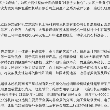
客户为导向"，为客户提供整体全面的服务"以服务为核心"，为客户量身打
解决方案河南豫弘重型机械有限公司主要生产全系列破碎设备、磨粉机研
。
机欧版锤式破碎机立式磨粉机上海科利瑞克机器有限公司石膏磨粉机石膏
重晶石，白云石，方解石，大查看详细矿渣水渣磨粉机一建材行业中矿渣
看详细三环中速磨粉机石料设备三环中速磨粉机是一种常见的石料设备，
界先进技术于一体是一种高效率、高可靠的优质产品。最新设计的新型粉
等一系列优点，属于高科技研磨产品。超细磨粉机主机1增大磨辊子的直径
终保持良好的接触和均匀磨损，这样不但粉磨效率高，而且磨棍寿命长，当
提高后，粉磨的正压力就提高了，而且磨粉面积也因磨辊子直径增大而增
架、梅花架及变速箱等的刚性和强度，加固水泥地基，改善减振装置及风
超细木粉机河南省三星机械有限公司碳化硅超细磨粉机碳化硅超细磨采用
级研磨室装置主机内无一螺栓轴承，维修费用极低的新一代磨粉机超细磨
磨是主要针对高硬度＜10级、高细度物料的磨粉设备，细度可达6000目以上
流分选机静电分选机主要用于金属与非金属的分离，如工业垃圾废料、电
处理、废旧电器回收等环保领域以及有色金属加工行业的物料处理等行业