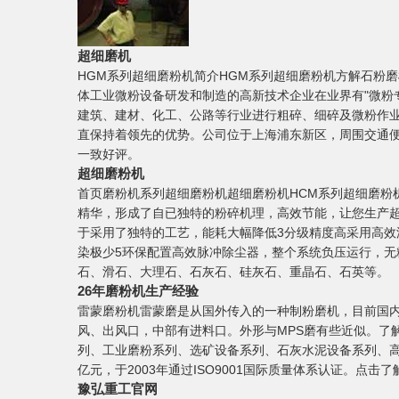
超细磨机
HGM系列超细磨粉机简介HGM系列超细磨粉机方解石粉
体工业微粉设备研发和制造的高新技术企业在业界有"微粉
建筑、建材、化工、公路等行业进行粗碎、细碎及微粉作
直保持着领先的优势。公司位于上海浦东新区，周围交通
一致好评。
超细磨粉机
首页磨粉机系列超细磨粉机超细磨粉机HCM系列超细磨粉
精华，形成了自已独特的粉碎机理，高效节能，让您生产超
于采用了独特的工艺，能耗大幅降低3分级精度高采用高效
染极少5环保配置高效脉冲除尘器，整个系统负压运行，无
石、滑石、大理石、石灰石、硅灰石、重晶石、石英等。
26年磨粉机生产经验
雷蒙磨粉机雷蒙磨是从国外传入的一种制粉磨机，目前国
风、出风口，中部有进料口。外形与MPS磨有些近似。了
列、工业磨粉系列、选矿设备系列、石灰水泥设备系列、高
亿元，于2003年通过ISO9001国际质量体系认证。点击
豫弘重工官网