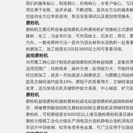
我们的服务贴心，制造精心，价格称心，令客户放心。"以
理念勇于创新、追求卓越、不断进取。提供全方位的服务
您提供全方位售前咨询、售后安装调试以及规划管理服务
磨粉机
磨粉机立磨石料设备超细磨机石料磨粉机矿渣微粉立式磨
建材，化工，冶金等行业，可对高岭土，石灰石，滑石，
方向。一般有两种方法一是作为混合材和水泥熟料一起查
粉磨加工。加工细度在325目3000目之间可查看详细。
超细磨粉机
兴邦重工精心设计制造的超细磨粉机简称超细磨，是集世
适用范围广，结构简单，操作方便，处理能力大，节能环保
经过精加工，使其一开始就进入精磨状态，与磨圈之间始
提高主轴转速约提高10%。磨辊子的质量增大，主轴转速
改变，适当加强主机关键部件如大基座、中心轴架、铲刀
磨粉机
磨粉机超细磨粉机微粉磨粉机碳化硅超细磨粉机超细制粉机
倍，维修费用极低棕刚玉磨粉机棕刚玉磨粉机采用钢球双
磨粉机，可研磨细度在5000目以上液压微粉磨粉机液压微粉
微粉大规模工业化分级生产涡电流分选机静电分选机涡电
车切片中回收铜、铝等各类有色金属，可广泛应用于垃圾