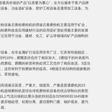
造最具价值的产品"以质量为重心"，全方位服务于客户品牌
磨设备、冶金选矿设备、窑炉工程设备及通用加工设备。为
磨粉设备石膏粉磨粉机的用途石膏磨粉机主要适用于矿业，
预粉磨和改造应用建材行业的应用是矿渣处理最主要的发展
广泛应用于冶金、建材、化工、矿山等领域内矿产品物料的
碎设备，在非金属矿行业应用非常广泛，它具有性能稳定，
约10%，磨圈直径也作了相应加大。2磨辊子的外表面均
然磨辊、磨圈的材质和热处理工艺也作了相应改进。3适当
大，这些有利于粉磨效率的提高。4根据主机结构性能参数的
箱、罩筒接地。
高强液压装置，产量大、细度高，产量是普通磨机的23
粉机超细磨粉机是综合传统磨粉机设备的优点研制出的新型
气流分级机比重分选机特别适合3258000目1645微米
子废弃物处理、铝塑分离、废旧塑料门窗、锅炉底灰、废汽
。超。