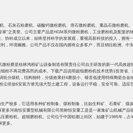
磨机、石灰石粉磨机、碳酸钙微粉磨机、滑石微粉磨机、重晶石微粉磨机
专家"之美誉。公司主要产品是HGM系列微粉磨机，工业磨粉机及配套的
业。协科成立以来，始终坚持科学的发展观，重视高新科技的投入，拥有
便利，环境幽雅。公司产品不仅在国内拥有众多客户，而且销往欧洲、中
机微粉磨是桂林鸿程矿山设备制造有限责任公司自主研发的新一代高效超
细粉不再花费高昂的成本。下载产品说明超细磨粉机技术优势1投资省、效
涡轮分级机，结构独特，分级效果好4磨损小、噪音低使用特殊陶瓷合金
粉尘排放6安装方便无须大型土建工程，设备运行平稳，安全可靠。适应
内生产较多，它适用各种矿粉制备、煤粉制备，比如生料矿、石膏矿、煤
解更多河南恒安重型机械有限公司简称恒安重工是是一家集矿山机械产品
压磨粉机、超细磨粉机。公司位于中国铝都上街区，始建于1985年，占地
了解更多。