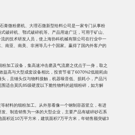
、石膏微粉磨机、大理石微新型给料公司是一家专门从事粉
锤式破碎机、鄂式破碎机等。产品用途广泛，可用于矿山、
一流的技术研发人员，使上海协科机械有限公司在行业中一
东、南亚、南美、非洲等几十个国家。赢得了国内外客户的
细粉加工设备，集高速冲击磨及气流磨之优点于一身，取之
益高与大型成套设备相比，投资节省了6070%2低能耗由
锤头，且锤头仅与物料接触，机器噪音低、损耗小，产品污
范围适合莫氏85级硬度以下脆性物料的超细粉碎，如方解
炭等材料的细粉加工。从外形看像一个钢制容器竖立，有进
研发、制造销售为一体的大型企业，主要产品有破碎砂石系
面积近10万平方米，建筑面积7万平方米，年销售额突破3