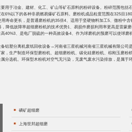
主要用于冶金、建材、化工、矿山等矿石原料的粉碎设备。粉碎范围包括
6%以下的各种非易燃易爆矿石原料。磨粉机成品粒度范围在325目18
使用寿命更长，是普通磨粉机的35倍4、适用于坚硬物料加工5、微粉中
料，降低故障率超细磨粉机的技术优势1、易损件磨损利用率更高是雷蒙磨
高40%3、是电厂脱硫的一种高效设备4、作为球磨机的预磨可以使球磨
设备铝塑分离机废纸回收设备→河南省三星机械河南省三星机械有限公司
厂家，生产制造环保型磨粉机、超细磨粉机、碳化硅磨粉机、棕刚玉磨粉
金属分选机、环保型木粉机对空气无污染，无废气废水污染排放，是属于
磷矿超细磨
上海世邦超细磨